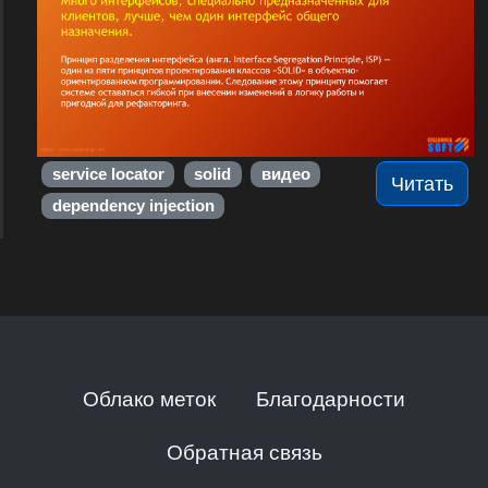
service locator
solid
видео
Читать
dependency injection
Облако меток
Благодарности
Обратная связь