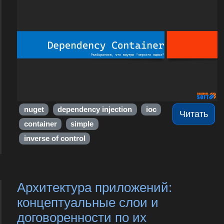
nuget
dependency injection
ioc
Читать
container
simple
inverse of control
Архитектура приложений:
концептуальные слои и
договоренности по их