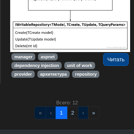
manager
aspnet
Читать
dependency injection
unit of work
provider
архитектура
repository
Всего: 12
«
‹
1
2
›
»