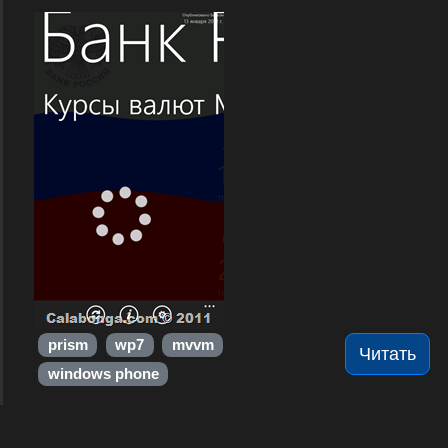
prism
wp7
mvvm
Читать
windows phone