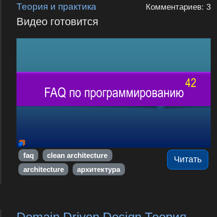
Теория и практика
Комментариев: 3
Видео готовится
faq
clean architecture
Читать
architecture
архитектура
Domain Driven Design Теория