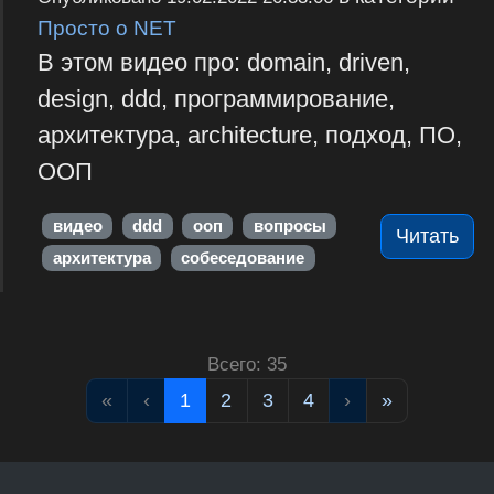
Просто о NET
В этом видео про: domain, driven,
design, ddd, программирование,
архитектура, architecture, подход, ПО,
ООП
видео
ddd
ооп
вопросы
Читать
архитектура
собеседование
Всего: 35
«
‹
1
2
3
4
›
»