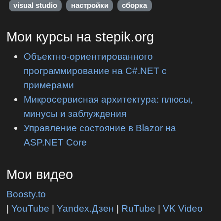
visual studio
настройки
сборка
Мои курсы на stepik.org
Объектно-ориентированного
программирование на C#.NET с
примерами
Микросервисная архитектура: плюсы,
минусы и заблуждения
Управление состояние в Blazor на
ASP.NET Core
Мои видео
Boosty.to
|
YouTube
|
Yandex.Дзен
|
RuTube
|
VK Video