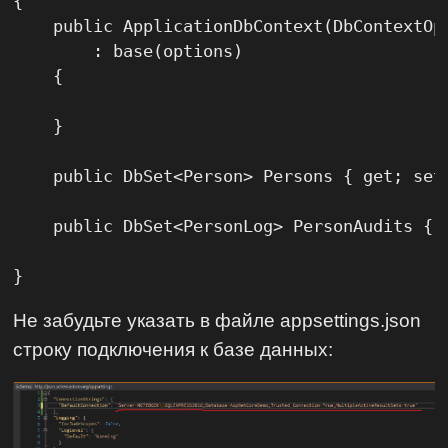
{

    public ApplicationDbContext(DbContextOpt
        : base(options)

    {

    }

    public DbSet<Person> Persons { get; set;
    public DbSet<PersonLog> PersonAudits { g
}
Не забудьте указать в файле appsettings.json
строку подключения к базе данных: