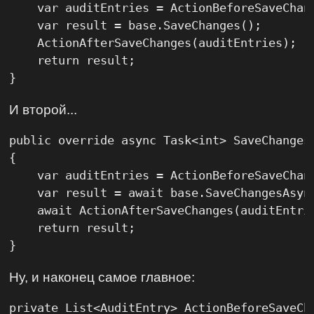
    var auditEntries = ActionBeforeSaveChang
    var result = base.SaveChanges();

    ActionAfterSaveChanges(auditEntries);

    return result;

}
И второй...
public override async Task<int> SaveChanges
{

    var auditEntries = ActionBeforeSaveChang
    var result = await base.SaveChangesAsyn
    await ActionAfterSaveChanges(auditEntrie
    return result;

}
Ну, и наконец самое главное:
private List<AuditEntry> ActionBeforeSaveCha