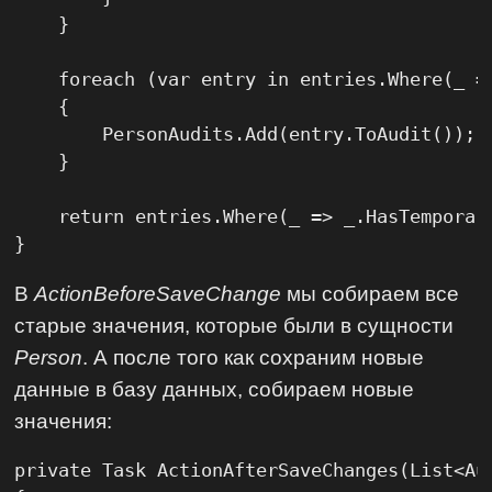
    }

    foreach (var entry in entries.Where(_ =>
    {

        PersonAudits.Add(entry.ToAudit());

    }

    return entries.Where(_ => _.HasTemporary
}
В
ActionBeforeSaveChange
мы собираем все
старые значения, которые были в сущности
Person
. А после того как сохраним новые
данные в базу данных, собираем новые
значения:
private Task ActionAfterSaveChanges(List<Aud