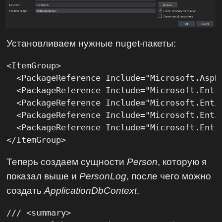
Установливаем нужные nuget-пакеты:
<ItemGroup>

  <PackageReference Include="Microsoft.AspNe
  <PackageReference Include="Microsoft.Entit
  <PackageReference Include="Microsoft.Enti
  <PackageReference Include="Microsoft.Enti
  <PackageReference Include="Microsoft.Enti
</ItemGroup>
Теперь создаем сущности
Person
, которую я
показал выше и
PersonLog
, после чего можно
создать
ApplicationDbContext
.
/// <summary>
