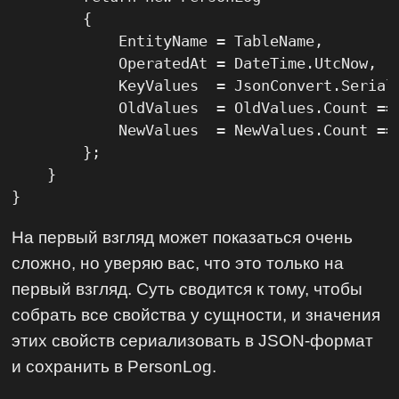
        {

            EntityName = TableName,

            OperatedAt = DateTime.UtcNow,

            KeyValues  = JsonConvert.Seriali
            OldValues  = OldValues.Count ==
            NewValues  = NewValues.Count ==
        };

    }

}
На первый взгляд может показаться очень
сложно, но уверяю вас, что это только на
первый взгляд. Суть сводится к тому, чтобы
собрать все свойства у сущности, и значения
этих свойств сериализовать в JSON-формат
и сохранить в PersonLog.