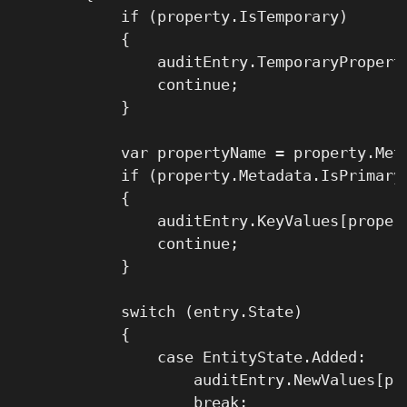
            if (property.IsTemporary)

            {

                auditEntry.TemporaryProperti
                continue;

            }

            var propertyName = property.Meta
            if (property.Metadata.IsPrimaryK
            {

                auditEntry.KeyValues[propert
                continue;

            }

            switch (entry.State)

            {

                case EntityState.Added:

                    auditEntry.NewValues[pro
                    break;
