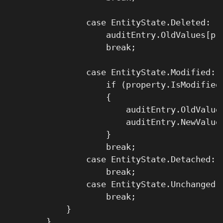
                case EntityState.Deleted:

                    auditEntry.OldValues[pro
                    break;

                case EntityState.Modified:

                    if (property.IsModified)
                    {

                        auditEntry.OldValue
                        auditEntry.NewValues
                    }

                    break;

                case EntityState.Detached:

                    break;

                case EntityState.Unchanged:

                    break;

            }

        }
