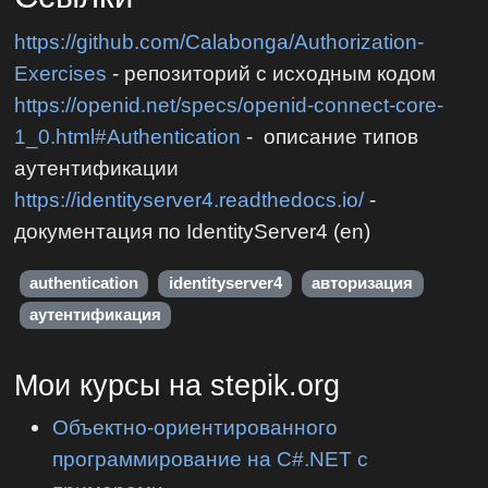
https://github.com/Calabonga/Authorization-
Exercises
- репозиторий с исходным кодом
https://openid.net/specs/openid-connect-core-
1_0.html#Authentication
- описание типов
аутентификации
https://identityserver4.readthedocs.io/
-
документация по IdentityServer4 (en)
authentication
identityserver4
авторизация
аутентификация
Мои курсы на stepik.org
Объектно-ориентированного
программирование на C#.NET с