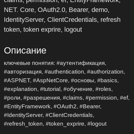
NET. Core, OAuth2.0, Bearer, demo,
IdentityServer, ClientCredentials, refresh
token, token exprire, logout
Описание
ключевые понятия: #аутентификация,
#авторизация, #authentication, #authorization,
#ASPNET, #AspNetCore, #основы, #basics,
#explanation, #tutorial, #обучение, #roles,
#роли, #разрешения, #claims, #permission, #ef,
#EntityFramework, #OAuth2, #Bearer,
#IdentityServer, #ClientCredentials,
#refresh_token, #token_exprire, #logout