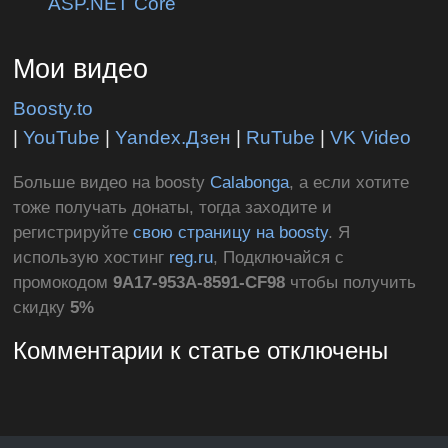
ASP.NET Core
Мои видео
Boosty.to
|
YouTube
|
Yandex.Дзен
|
RuTube
|
VK Video
Больше видео на boosty
Calabonga
, а если хотите
тоже получать донаты, тогда заходите и
регистрируйте
свою страницу на boosty
. Я
использую хостинг
reg.ru
, Подключайся с
промокодом
9A17-953A-8591-CF98
чтобы получить
скидку
5%
Комментарии к статье отключены