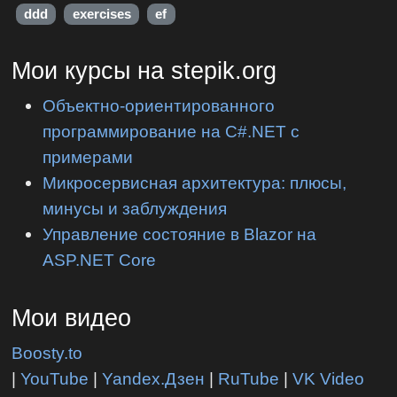
ddd
exercises
ef
Мои курсы на stepik.org
Объектно-ориентированного
программирование на C#.NET с
примерами
Микросервисная архитектура: плюсы,
минусы и заблуждения
Управление состояние в Blazor на
ASP.NET Core
Мои видео
Boosty.to
|
YouTube
|
Yandex.Дзен
|
RuTube
|
VK Video