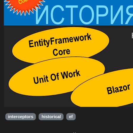
interceptors
historical
ef