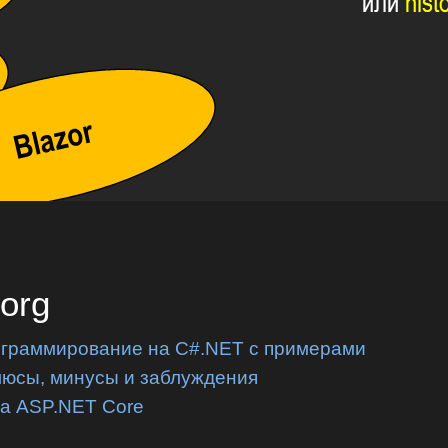
.org
ограммирование на C#.NET с примерами
люсы, минусы и заблуждения
на ASP.NET Core