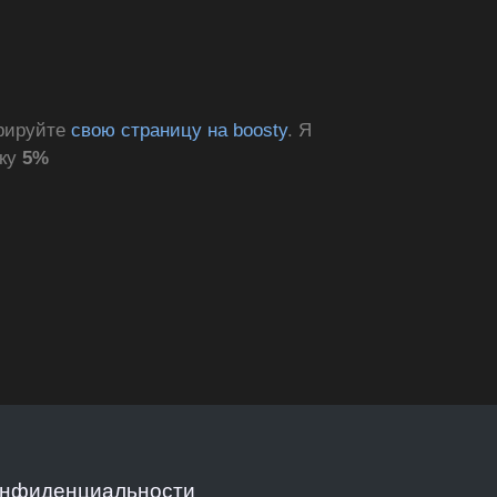
трируйте
свою страницу на boosty
. Я
дку
5%
онфиденциальности