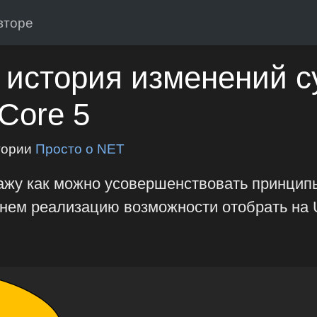
вторе
 история изменений с
Core 5
гории
Просто о NET
кажу как можно усовершенствовать принципы
чнем реализацию возможности отобрать на