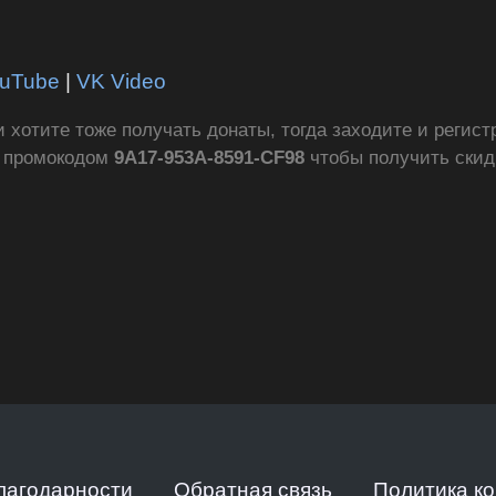
uTube
|
VK Video
ли хотите тоже получать донаты, тогда заходите и регис
с промокодом
9A17-953A-8591-CF98
чтобы получить ски
лагодарности
Обратная связь
Политика к