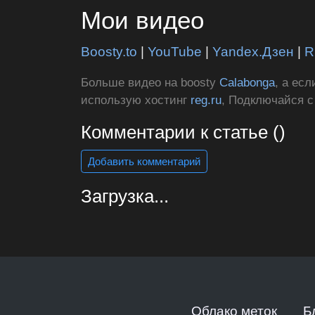
Мои видео
Boosty.to
|
YouTube
|
Yandex.Дзен
|
R
Больше видео на boosty
Calabonga
, а ес
использую хостинг
reg.ru
, Подключайся 
Комментарии к статье ()
Добавить комментарий
Загрузка...
Облако меток
Б