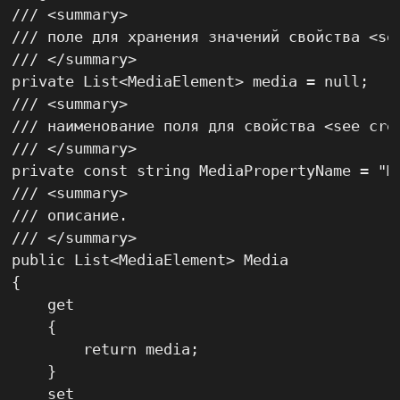
/// <summary>

/// поле для хранения значений свойства <see
/// </summary>

private List<MediaElement> media = null;

/// <summary>

/// наименование поля для свойства <see cref
/// </summary>

private const string MediaPropertyName = "Me
/// <summary>

/// описание.

/// </summary>

public List<MediaElement> Media

{

    get

    {

        return media;

    }

    set
