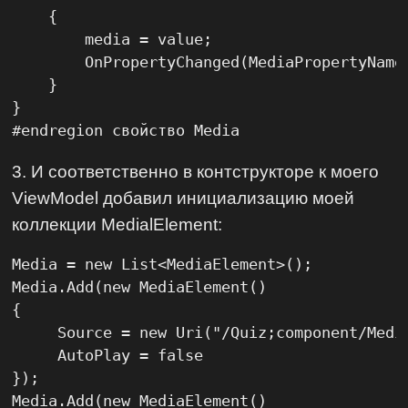
    {

        media = value;

        OnPropertyChanged(MediaPropertyName)
    }

}

#endregion свойство Media
3. И соответственно в контструкторе к моего
ViewModel добавил инициализацию моей
коллекции MedialElement:
Media = new List<MediaElement>();

Media.Add(new MediaElement()

{

     Source = new Uri("/Quiz;component/Media
     AutoPlay = false

});

Media.Add(new MediaElement()
