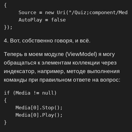
{

     Source = new Uri("/Quiz;component/Media
     AutoPlay = false

});
4. Вот, собственно говоря, и всё.
Теперь в моем модуле (ViewModel) я могу
обращаться к элементам коллекции через
индексатор, например, методе выполнения
команды при правильном ответе на вопрос:
if (Media != null)

{

    Media[0].Stop();

    Media[0].Play();

}