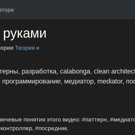
вторе
 руками
гории
Теория и
ны, разработка, calabonga, clean architecture
 программирование, медиатор, mediator, пос
чевые понятия этого видео: #паттерн, #медиато
#контроллер, #посредник.