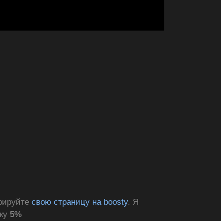
трируйте
свою страницу на boosty
. Я
дку
5%