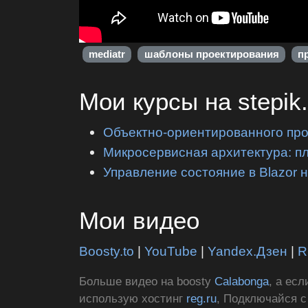
mediatr
шаблоны проектирования
п
Мои курсы на stepik
Объектно-ориентированного пр
Микросервисная архитектура: п
Управление состояние в Blazor 
Мои видео
Boosty.to
|
YouTube
|
Yandex.Дзен
|
R
Больше видео на boosty
Calabonga
, а ес
использую хостинг
reg.ru
, Подключайся 