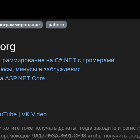
рограммирование
pattern
.org
ограммирование на C#.NET с примерами
люсы, минусы и заблуждения
на ASP.NET Core
uTube
|
VK Video
ли хотите тоже получать донаты, тогда заходите и регис
с промокодом
9A17-953A-8591-CF98
чтобы получить ски