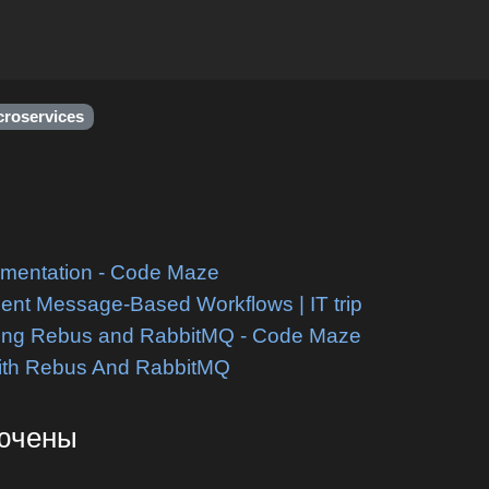
croservices
ementation - Code Maze
cient Message-Based Workflows | IT trip
sing Rebus and RabbitMQ - Code Maze
With Rebus And RabbitMQ
лючены