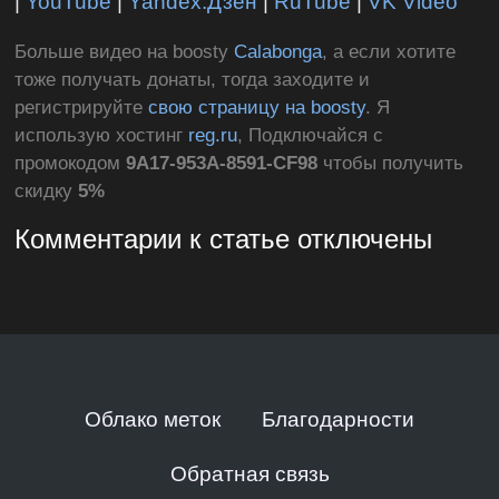
|
YouTube
|
Yandex.Дзен
|
RuTube
|
VK Video
Больше видео на boosty
Calabonga
, а если хотите
тоже получать донаты, тогда заходите и
регистрируйте
свою страницу на boosty
. Я
использую хостинг
reg.ru
, Подключайся с
промокодом
9A17-953A-8591-CF98
чтобы получить
скидку
5%
Комментарии к статье отключены
Облако меток
Благодарности
Обратная связь