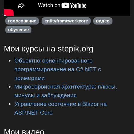
голосование
entityframeworkcore
видео
обучение
Мои курсы на stepik.org
Объектно-ориентированного
программирование на C#.NET с
примерами
Микросервисная архитектура: плюсы,
минусы и заблуждения
Управление состояние в Blazor на
ASP.NET Core
Мои видео