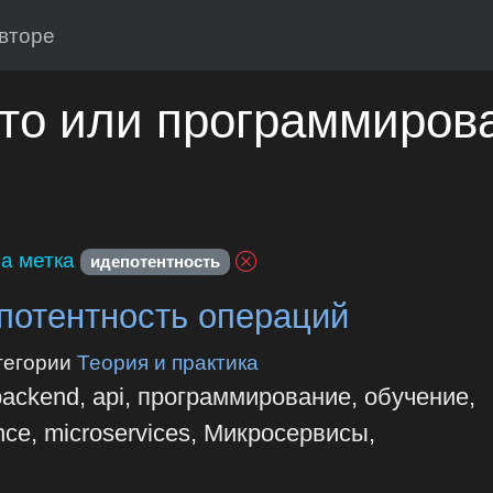
вторе
то или программиров
а метка
идепотентность
потентность операций
тегории
Теория и практика
backend, api, программирование, обучение,
ce, microservices, Микросервисы,