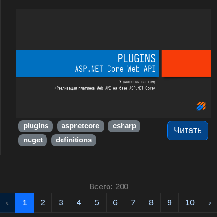
plugins
aspnetcore
csharp
Читать
nuget
definitions
Всего: 200
‹
1
2
3
4
5
6
7
8
9
10
›