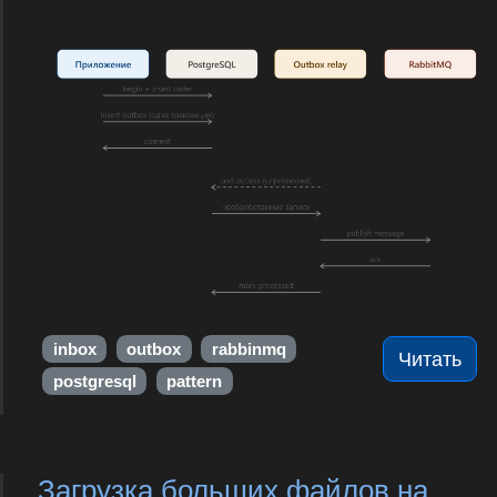
inbox
outbox
rabbinmq
Читать
postgresql
pattern
Загрузка больших файлов на