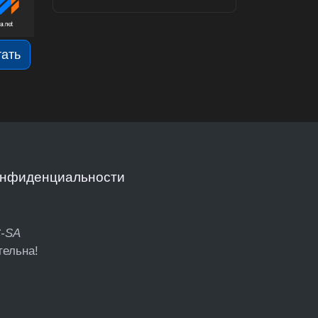
тать
онфиденциальности
C-SA
тельна!