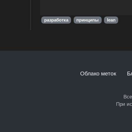
разработка
принципы
lean
Облако меток
Б
Все
При ис