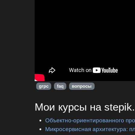
grpc
faq
вопросы
Мои курсы на stepik
Объектно-ориентированного пр
Микросервисная архитектура: п