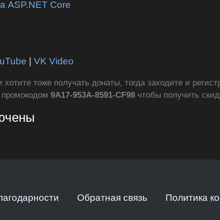
на ASP.NET Core
uTube
|
VK Video
ли хотите тоже получать донаты, тогда заходите и регис
с промокодом
9A17-953A-8591-CF98
чтобы получить ски
лючены
лагодарности
Обратная связь
Политика к