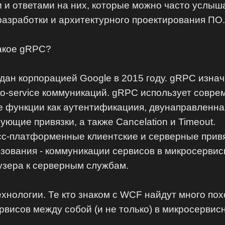
 и ответами на них, которые можно часто услыша
разработки и архитектурного проектирования ПО
такое gRPC?
здан корпорацией Google в 2015 году. gRPC изн
-to-service коммуникаций. gRPC использует совр
е функции как аутентификациия, двунаправленна
ющие привязки, а также Cancelation и Timeout.
сс-платформенные клиентские и серверные привя
ования - коммуникации сервисов в микросервис
узера к серверным службам.
хнологии. Те кто знаком с WCF найдут много по
висов между собой (и не только) в микросервис