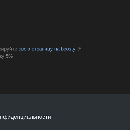
трируйте
свою страницу на boosty
. Я
дку
5%
онфиденциальности