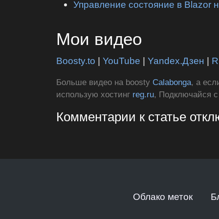
Управление состояние в Blazor 
Мои видео
Boosty.to
|
YouTube
|
Yandex.Дзен
|
R
Больше видео на boosty
Calabonga
, а ес
использую хостинг
reg.ru
, Подключайся 
Комментарии к статье отк
Облако меток
Б