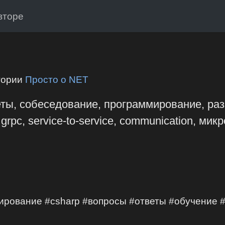
вторе
гории
Просто о NET
еты, собеседование, программирование, разр
grpc, service-to-service, communication, микр
ирование #csharp #вопросы #ответы #обучение