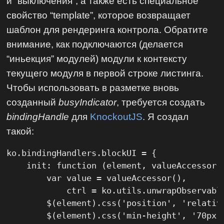
и “выключения”, а также есть специальное
свойство “template”, которое возвращает
шаблон для рендеринга контрола. Обратите
внимание, как подключаются (делается
“иньекция” модулей) модули к контексту
текущего модуля в первой строке листинга.
Чтобы использовать в разметке вновь
созданный
busyIndicator
, требуется создать
bindingHandle
для
KnockoutJS
. Я создал
такой:
ko.bindingHandlers.blockUI = {

    init: function (element, valueAccessor) 
        var value = valueAccessor(),

            ctrl = ko.utils.unwrapObservable
        $(element).css('position', 'relative
        $(element).css('min-height', '70px')