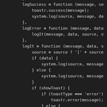
        logSuccess = function (message, sour
            toastr.success(message);

            system.log(source, message, data
        },

        logError = function (message, data, 
            logIt(message, data, source, sho
        },

        logIt = function (message, data, sou
            source = source ? '[' + source +
            if (data) {

                system.log(source, message, 
            } else {

                system.log(source, message);
            }

            if (showToast) {

                if (toastType === 'error') {
                    toastr.error(message);

                } else {
