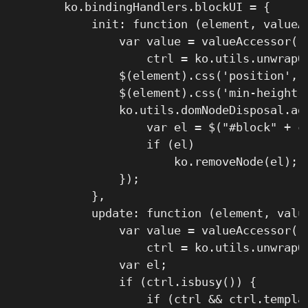
        ko.bindingHandlers.blockUI = {

            init: function (element, valueAc
                var value = valueAccessor(),
                    ctrl = ko.utils.unwrapOb
                $(element).css('position', '
                $(element).css('min-height',
                ko.utils.domNodeDisposal.add
                    var el = $("#block" + ct
                    if (el)

                        ko.removeNode(el);

                });

            },

            update: function (element, value
                var value = valueAccessor(),
                    ctrl = ko.utils.unwrapOb
                var el;

                if (ctrl.isbusy()) {

                    if (ctrl && ctrl.templat