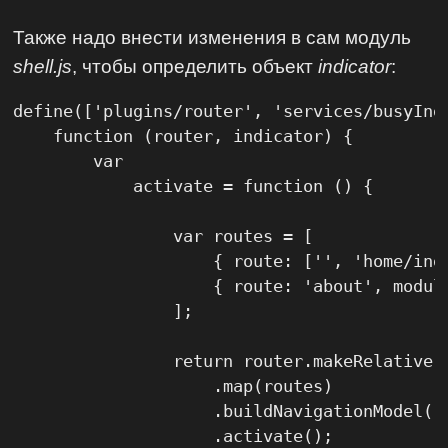
Также надо внести изменения в сам модуль
shell.js
, чтобы определить объект
indicator
:
define(['plugins/router', 'services/busyIndi
    function (router, indicator) {

        var

            activate = function () {

                var routes = [

                    { route: ['', 'home/ind
                    { route: 'about', modul
                ];

                return router.makeRelative({
                    .map(routes)

                    .buildNavigationModel()

                    .activate();
