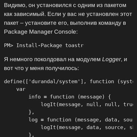
Видимо, он установился с одним из пакетом
как зависимый. Если у вас не установлен этот
пакет – установите его, выполнив команду в
Package Manager Console:
PM> Install-Package toastr
Я немного поколдовал на модулем
Logger
, и
вот что у меня получилось:
define(['durandal/system'], function (system
    var

        info = function (message) {

            logIt(message, null, null, true,
        },

        log = function (message, data, sourc
            logIt(message, data, source, sho
        },
