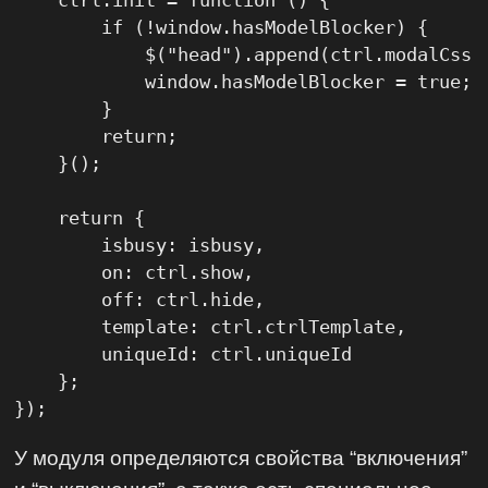
        if (!window.hasModelBlocker) {

            $("head").append(ctrl.modalCss);
            window.hasModelBlocker = true;

        }

        return;

    }();

    return {

        isbusy: isbusy,

        on: ctrl.show,

        off: ctrl.hide,

        template: ctrl.ctrlTemplate,

        uniqueId: ctrl.uniqueId

    };

});
У модуля определяются свойства “включения”