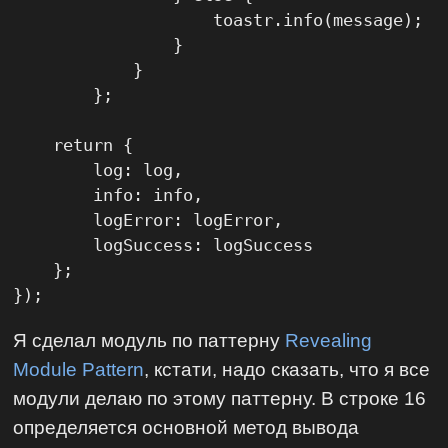
                    toastr.info(message);

                }

            }

        };

    return {

        log: log,

        info: info,

        logError: logError,

        logSuccess: logSuccess

    };

});
Я сделал модуль по паттерну
Revealing
Module Pattern
, кстати, надо сказать, что я все
модули делаю по этому паттерну. В строке 16
определяется основной метод вывода