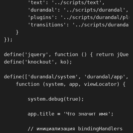
        'text': '../scripts/text',

        'durandal': '../scripts/durandal',

        'plugins': '../scripts/durandal/plug
        'transitions': '../scripts/durandal/
    }

});

define('jquery', function () { return jQuery
define('knockout', ko);

define(['durandal/system', 'durandal/app', '
    function (system, app, viewLocator) {

        system.debug(true);

        app.title = 'Что значит имя';

        // инициализация bindingHandlers
