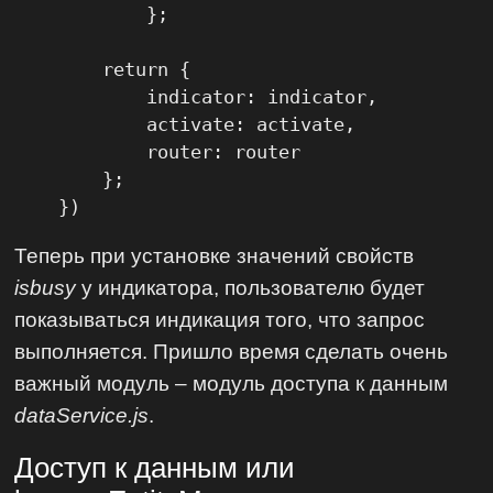
            };

        return {

            indicator: indicator,

            activate: activate,

            router: router

        };

    })
Теперь при установке значений свойств
isbusy
у индикатора, пользователю будет
показываться индикация того, что запрос
выполняется. Пришло время сделать очень
важный модуль – модуль доступа к данным
dataService.js
.
Доступ к данным или