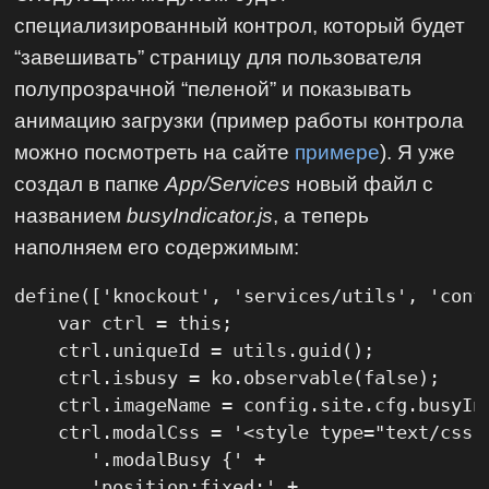
специализированный контрол, который будет
“завешивать” страницу для пользователя
полупрозрачной “пеленой” и показывать
анимацию загрузки (пример работы контрола
можно посмотреть на сайте
примере
). Я уже
создал в папке
App/Services
новый файл с
названием
busyIndicator.js
, а теперь
наполняем его содержимым:
define(['knockout', 'services/utils', 'confi
    var ctrl = this;

    ctrl.uniqueId = utils.guid();

    ctrl.isbusy = ko.observable(false);

    ctrl.imageName = config.site.cfg.busyInd
    ctrl.modalCss = '<style type="text/css">
       '.modalBusy {' +

       'position:fixed;' +
