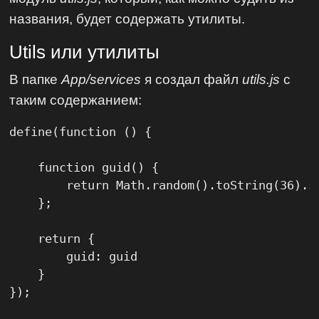
названия, будет содержать утилиты.
Utils или утилиты
В папке
App/services
я создал файл
utils.js
с
таким содержанием:
define(function () {

    function guid() {

        return Math.random().toString(36).s
    };

    return {

        guid: guid

    }

});