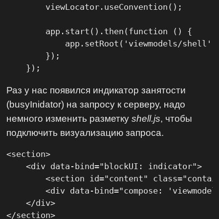
        viewLocator.useConvention();

        app.start().then(function () {

            app.setRoot('viewmodels/shell', 
        });

    });
Раз у нас появился индикатор занятости
(busyInidator) на запросу к серверу, надо
немного изменить разметку
shell.js
, чтобы
подключить визуализацию запроса.
<section>

    <div data-bind="blockUI: indicator">

        <section id="content" class="contai
        <div data-bind="compose: 'viewmodels
    </div>

</section>