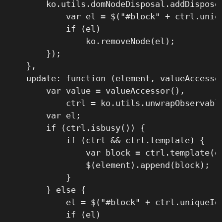
        ko.utils.domNodeDisposal.addDisposeC
            var el = $("#block" + ctrl.uniqu
            if (el)

                ko.removeNode(el);

        });

    },

    update: function (element, valueAccessor
        var value = valueAccessor(),

            ctrl = ko.utils.unwrapObservable
        var el;

        if (ctrl.isbusy()) {

            if (ctrl && ctrl.template) {

                var block = ctrl.template(el
                $(element).append(block);

            }

        } else {

            el = $("#block" + ctrl.uniqueId)
            if (el)
