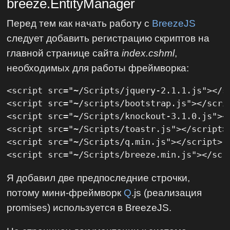
breeze.EntityManager
Перед тем как начать работу с
BreezeJS
следует добавить регистрацию скриптов на
главной странице сайта
index.cshml
,
необходимых для работы фреймворка:
<script src="~/Scripts/jquery-2.1.1.js"></sc
<script src="~/scripts/bootstrap.js"></scrip
<script src="~/Scripts/knockout-3.1.0.js"></
<script src="~/Scripts/toastr.js"></script>

<script src="~/Scripts/q.min.js"></script>

<script src="~/Scripts/breeze.min.js"></scr
Я добавил две предпоследние строчки,
потому мини-фреймворк
Q
.js (реализация
promises) используется в BreezeJS.