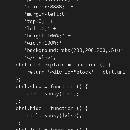
       'z-index:8888;' +

       'margin-left:0;' +

       'top:0;' +

       'left:0;' +

       'height:100%;' +

       'width:100%;' +

       'background:rgba(200,200,200,.5)url(
       '</style>';

    ctrl.ctrlTemplate = function () {

        return '<div id="block' + ctrl.uniq
    };

    ctrl.show = function () {

        ctrl.isbusy(true);

    };

    ctrl.hide = function () {

        ctrl.isbusy(false);

    };

    ctrl.init = function () {
