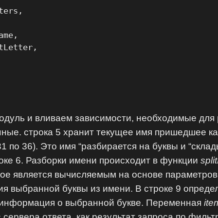
ers,

me,

Letter,

модуль и вливаем зависимости, необходимые для 
ные. строка 5 хранит текущее имя пришедшее ка
31 по 36). Это имя “разбирается на буквы и “скла
оке 6. Разборки имени происходит в функции
spl
рое является вычисляемым на основе параметров
я выбранной буквы из имени. В строке 9 опред
ак информация о выбранной букве. Переменная
ite
сервера ответа, как результат запроса по фильтр