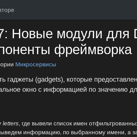
вторе
7: Новые модули для 
мпоненты фреймворка
гории
Микросервисы
ть гаджеты (gadgets), которые предоставл
льное окно с информацией по значению дл
у
letters
, где вывели список имен отфильтрованн
 выведем информацию, по выбранному имени, а за