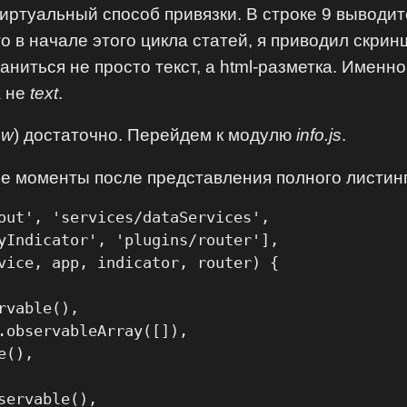
виртуальный способ привязки. В строке 9 вывод
то в начале этого цикла статей, я приводил скр
аниться не просто текст, а html-разметка. Именно
а не
text
.
ew
) достаточно. Перейдем к модулю
info.js
.
е моменты после представления полного листинг
out', 'services/dataServices',

yIndicator', 'plugins/router'],

vice, app, indicator, router) {

vable(),

.observableArray([]),

(),

ervable(),
