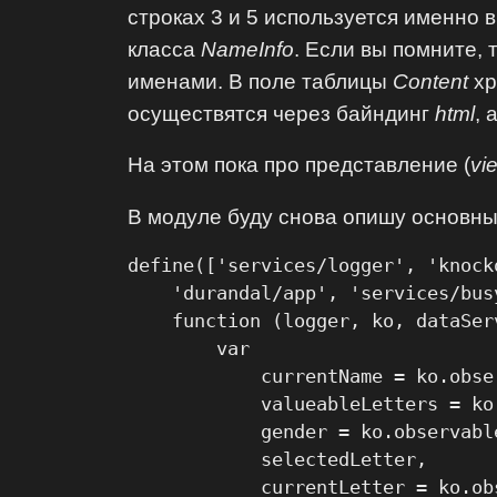
строках 3 и 5 используется именно 
класса
NameInfo
. Если вы помните, 
именами. В поле таблицы
Content
хр
осуществятся через байндинг
html
, 
На этом пока про представление (
vi
В модуле буду снова опишу основны
define(['services/logger', 'knock
    'durandal/app', 'services/bus
    function (logger, ko, dataSer
        var

            currentName = ko.obser
            valueableLetters = ko
            gender = ko.observable
            selectedLetter,

            currentLetter = ko.obs