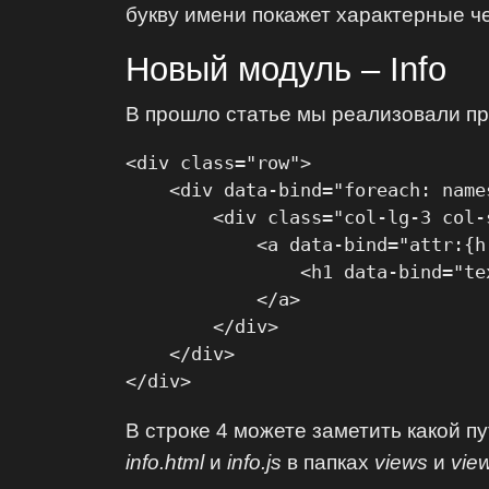
букву имени покажет характерные ч
Новый модуль – Info
В прошло статье мы реализовали пр
<div class="row">

    <div data-bind="foreach: names
        <div class="col-lg-3 col-
            <a data-bind="attr:{h
                <h1 data-bind="te
            </a>

        </div>

    </div>

</div>
В строке 4 можете заметить какой пу
info.html
и
info.js
в папках
views
и
vie