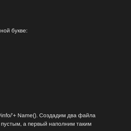
ной букве:
 ‘#info/’+ Name(). Создадим два файла
т пустым, а первый наполним таким