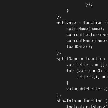
                        });

                }

            },

            activate = function (n
                splitName(name);

                currentLetter(nam
                currentName(name);
                loadData();

            },

            splitName = function (
                var letters = [];

                for (var i = 0; i
                    letters[i] = 
                }

                valueableLetters(l
            },

            showInfo = function (l
                indicator.isbusy(t