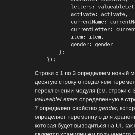
            letters: valueableLett
            activate: activate,

            currentName: currentNa
            currentLetter: current
            item: item,

            gender: gender

        };

    });
Строки с 1 по 3 определяем новый 
десятую строку определяем перемен
переключении модуля (см. строки с 
valueableLetters
определенную в стр
7 определяет свойство
gender
, кото
определяет переменную для хранени
которая будет выводиться на UI, к
является хранилищем полученного с 