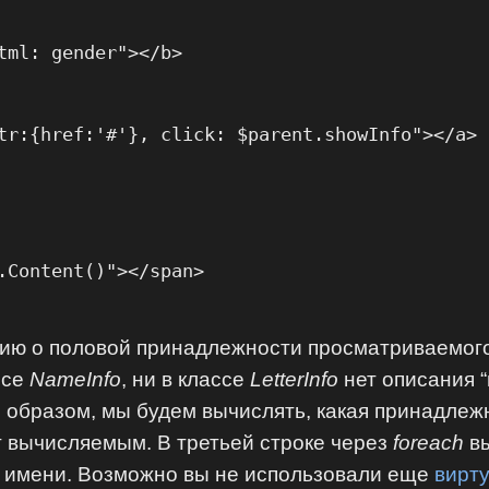
tml: gender"></b>

tr:{href:'#'}, click: $parent.showInfo"></a>

.Content()"></span>

ию о половой принадлежности просматриваемого
ссе
NameInfo
, ни в классе
LetterInfo
нет описания “
им образом, мы будем вычислять, какая принадлеж
т вычисляемым. В третьей строке через
foreach
вы
о имени. Возможно вы не использовали еще
вирт