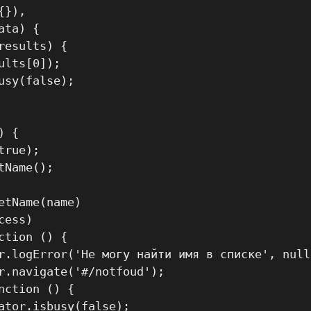
}),

ta) {

esults) {

lts[0]);

sy(false);

 {

rue);

Name();

tName(name)

ess)

tion () {

r.logError('Не могу найти имя в списке', null
r.navigate('#/notfoud');

ction () {

ator.isbusy(false);
