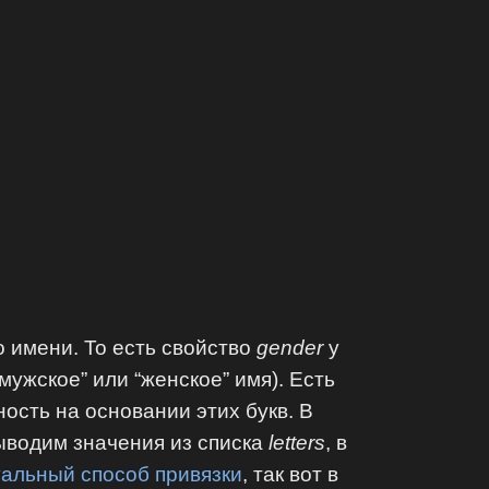
 имени. То есть свойство
gender
у
мужское” или “женское” имя). Есть
ность на основании этих букв. В
водим значения из списка
letters
, в
уальный способ привязки
, так вот в