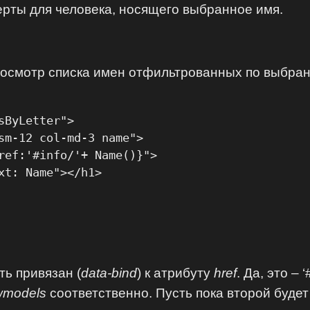
ерты для человека, носящего выбранное имя.
осмотр списка имен отфильтрованных по выбран
ByLetter">

sm-12 col-md-3 name">

ref:'#info/'+ Name()}">

xt: Name"></h1>

ть привязан (
data-bind
) к атрибуту
href
. Да, это –
wmodels
соответственно. Пусть пока второй буде