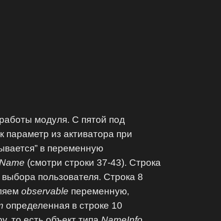
работы модуля. С пятой под
к параметр из активатора при
дывается” в переменную
itName
(смотри строки 37-43). Строка
 выбора пользователя. Строка 8
еляем
observable
переменную,
m
определенная в строке 10
у, то есть объект типа
NameInfo