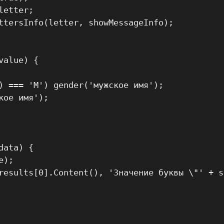
etter;

ttersInfo(letter, showMessageInfo);

alue) {

) === 'М') gender('мужское имя');

ое имя');

ata) {

);

results[0].Content(), 'Значение буквы \"' + s