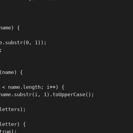
ame) {

e.substr(0, 1));



name) {

 < name.length; i++) {

name.substr(i, 1).toUpperCase();

etters);

etter) {

rue);
