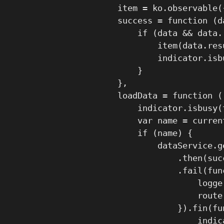
            item = ko.observable({
            success = function (da
                if (data && data.r
                    item(data.resu
                    indicator.isbu
                }

            },

            loadData = function ()
                indicator.isbusy(t
                var name = current
                if (name) {

                    dataService.ge
                        .then(succ
                        .fail(func
                            logge
                            route
                        }).fin(fun
                            indic