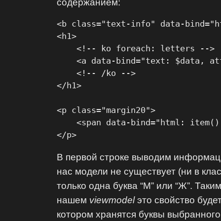
содержанием:
<b class="text-info" data-bind="h
<h1>

    <!-- ko foreach: letters -->

    <a data-bind="text: $data, at
    <!-- /ko -->

</h1>

<p class="margin20">

    <span data-bind="html: item()
</p>
В первой строке выводим информац
нас модели не существует (ни в кла
только одна буква “М” или “Ж”. Так
нашем
viewmodel
это свойство буде
котором хранятся буквы выбранног