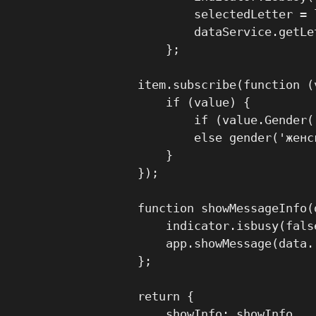
                selectedLetter = l
                dataService.getLe
            };

        item.subscribe(function (v
            if (value) {

                if (value.Gender(
                else gender('женск
            }

        });

        function showMessageInfo(d
            indicator.isbusy(false
            app.showMessage(data.
        };

        return {

            showInfo: showInfo,
