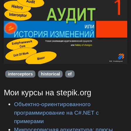
interceptors
historical
ef
Мои курсы на stepik.org
Объектно-ориентированного
программирование на C#.NET с
примерами
Микросервисная архитектура: плюсы,