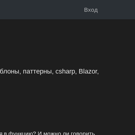
Вход
блоны, паттерны, csharp, Blazor,
я в функцию? И можно ли говорить