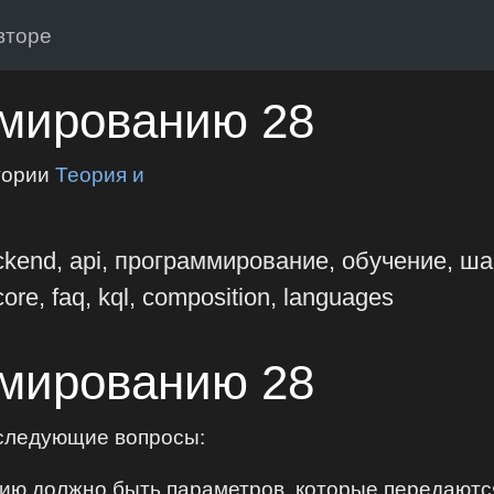
вторе
мированию 28
гории
Теория и
ckend, api, программирование, обучение, ша
ore, faq, kql, composition, languages
мированию 28
 следующие вопросы:
ению должно быть параметров, которые передаютс