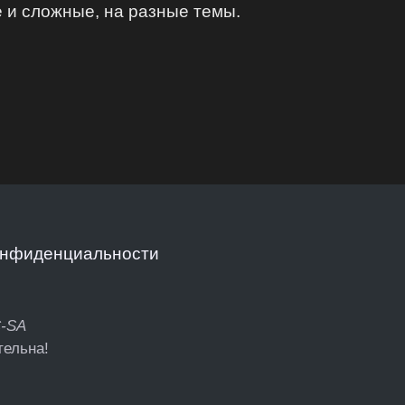
е и сложные, на разные темы.
онфиденциальности
C-SA
тельна!