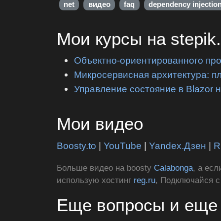
net
видео
faq
dependency injectio
Мои курсы на stepik
Объектно-ориентированного пр
Микросервисная архитектура: п
Управление состояние в Blazor 
Мои видео
Boosty.to
|
YouTube
|
Yandex.Дзен
|
R
Больше видео на boosty
Calabonga
, а ес
использую хостинг
reg.ru
, Подключайся 
Еще вопросы и еще