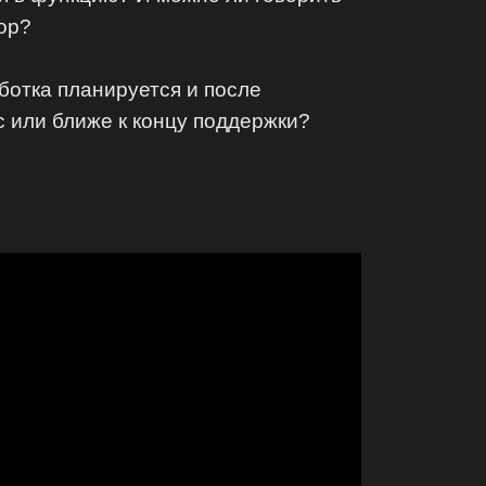
тор?
аботка планируется и после
с или ближе к концу поддержки?