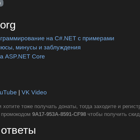
n
.org
ограммирование на C#.NET с примерами
люсы, минусы и заблуждения
на ASP.NET Core
uTube
|
VK Video
ли хотите тоже получать донаты, тогда заходите и регис
с промокодом
9A17-953A-8591-CF98
чтобы получить ски
 ответы