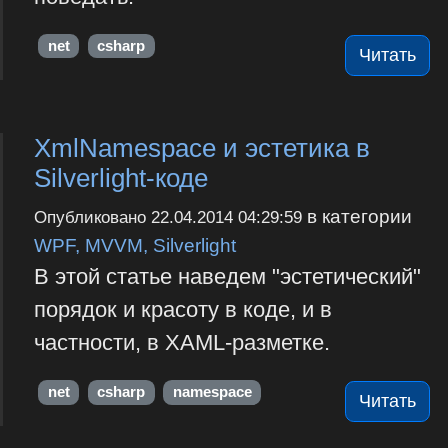
net
csharp
Читать
XmlNamespace и эстетика в
Silverlight-коде
в категории
Опубликовано
22.04.2014 04:29:59
WPF, MVVM, Silverlight
В этой статье наведем "эстетический"
порядок и красоту в коде, и в
частности, в XAML-разметке.
net
csharp
namespace
Читать