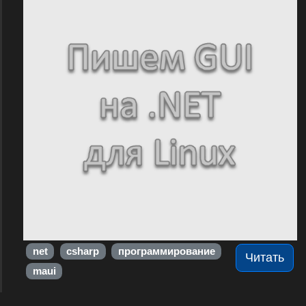
net
csharp
программирование
Читать
maui