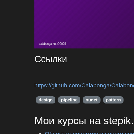
Ссылки
https://github.com/Calabonga/Calabo
design
pipeline
nuget
pattern
Мои курсы на stepik
Объектно-ориентированного пр