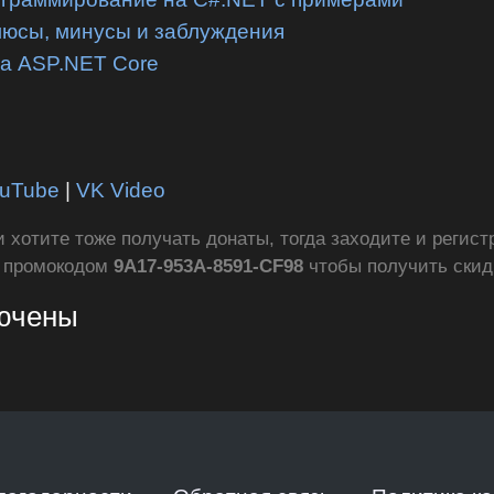
люсы, минусы и заблуждения
на ASP.NET Core
uTube
|
VK Video
ли хотите тоже получать донаты, тогда заходите и регис
с промокодом
9A17-953A-8591-CF98
чтобы получить ски
лючены