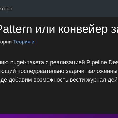
вторе
Pattern или конвейер з
гории
Теория и
ю nuget-пакета с реализацией Pipeline Des
ющий последовательно задачи, заложенные
де добавим возможность вести журнал дейст