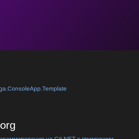
nga.ConsoleApp.Template
.org
ограммирование на C#.NET с примерами