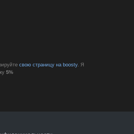
трируйте
свою страницу на boosty
. Я
дку
5%