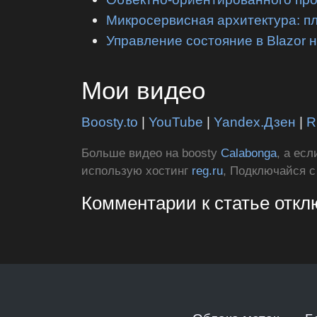
Микросервисная архитектура: п
Управление состояние в Blazor 
Мои видео
Boosty.to
|
YouTube
|
Yandex.Дзен
|
R
Больше видео на boosty
Calabonga
, а ес
использую хостинг
reg.ru
, Подключайся 
Комментарии к статье отк