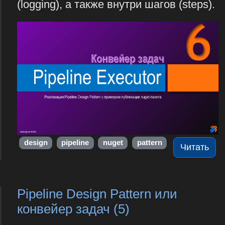
(logging), а также внутри шагов (steps).
design
pipeline
nuget
pattern
Читать
Pipeline Design Pattern или
конвейер задач (5)