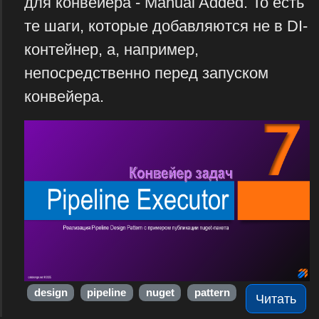
для конвейера - Manual Added. То есть
те шаги, которые добавляются не в DI-
контейнер, а, например,
непосредственно перед запуском
конвейера.
design
pipeline
nuget
pattern
Читать