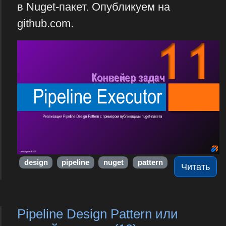
в Nuget-пакет. Опубликуем на
github.com.
design
pipeline
nuget
pattern
Читать
Pipeline Design Pattern или