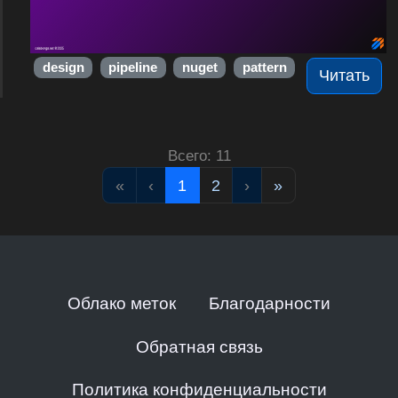
design
pipeline
nuget
pattern
Читать
Всего: 11
«
‹
1
2
›
»
Облако меток
Благодарности
Обратная связь
Политика конфиденциальности