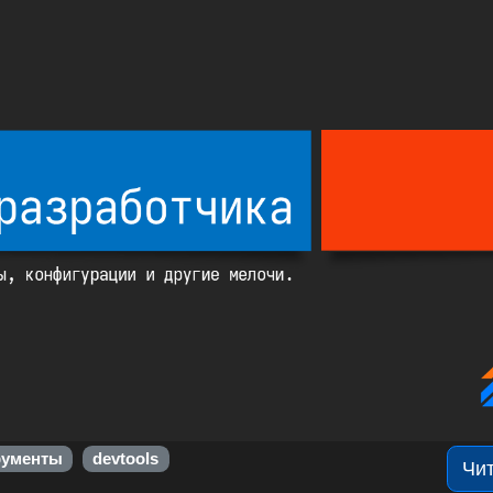
рументы
devtools
Чи