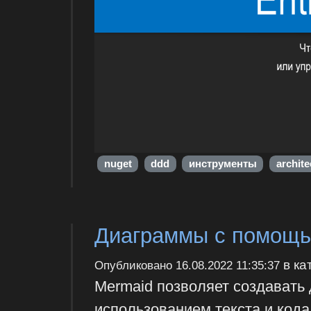
nuget
ddd
инструменты
archite
Диаграммы с помощь
в ка
Опубликовано
16.08.2022 11:35:37
‎Mermaid позволяет создавать
использованием текста и кода.