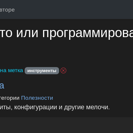
вторе
то или программиров
на метка
инструменты
а
тегории
Полезности
иты, конфигурации и другие мелочи.