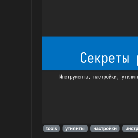
tools
утилиты
настройки
инст