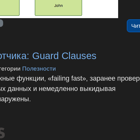
ы
Чи
тчика: Guard Clauses
тегории
Полезности
ные функции, «failing fast», заранее прове
ых данных и немедленно выкидывая
аружены.‎