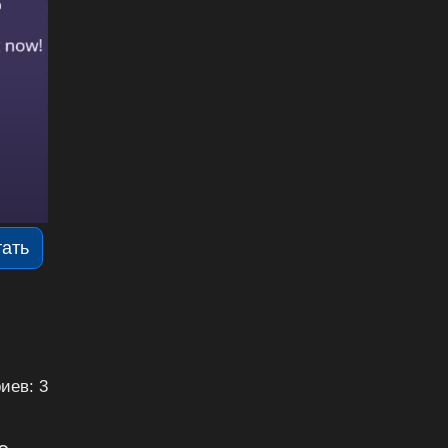
тать
иев: 3