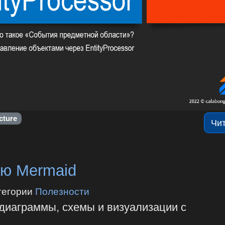
cture
Чи
ю Mermaid
тегории
Полезности
 диаграммы, схемы и визуализации с
‎