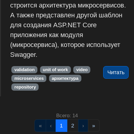
строится архитектура микросервисов.
А также представлен другой шаблон
для создания ASP.NET Core
приложения как модуля
(микросервиса), которое использует
Swagger.
validation
unit of work
video
Читать
microservices
архитектура
repository
Всего: 14
«
‹
1
2
›
»