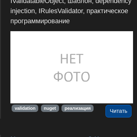
IValidatableObject, шаблон, dependency
injection, IRulesValidator, практическое
программирование
validation
nuget
реализация
Читать