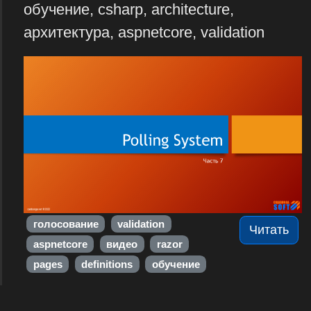
обучение, csharp, architecture,
архитектура, aspnetcore, validation
голосование
validation
Читать
aspnetcore
видео
razor
pages
definitions
обучение