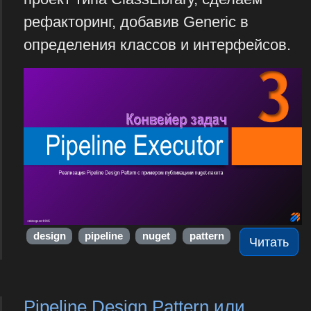
рефакторинг, добавив Generic в
определения классов и интерфейсов.
design
pipeline
nuget
pattern
Читать
Pipeline Design Pattern или