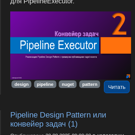
для PipelineExecutor.
design
pipeline
nuget
pattern
Читать
Pipeline Design Pattern или
конвейер задач (1)