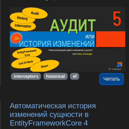
interceptors
historical
ef
Читать
Автоматическая история
изменений сущности в
EntityFrameworkCore 4