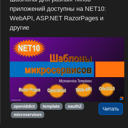
приложений доступны на NET10:
WebAPI, ASP.NET RazorPages и
другие
openiddict
template
oauth2
Читать
microservices