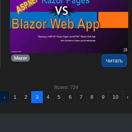
blazor
Читать
Всего: 724
‹
1
2
3
4
5
6
7
8
9
10
›