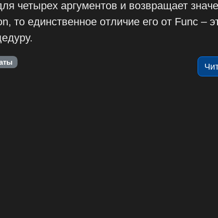
для четырех аргументов и возвращает значе
on, то единственное отличие его от Func – э
цедуру.
аты
Чи