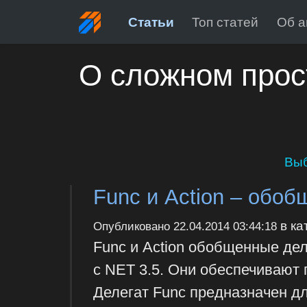
Статьи
Топ статей
Об а
О сложном прос
Выб
Func и Action – обо
в ка
Опубликовано
22.04.2014 03:44:18
Func и Action обобщенные де
с NET 3.5. Они обеспечивают 
Делегат Func предназначен д