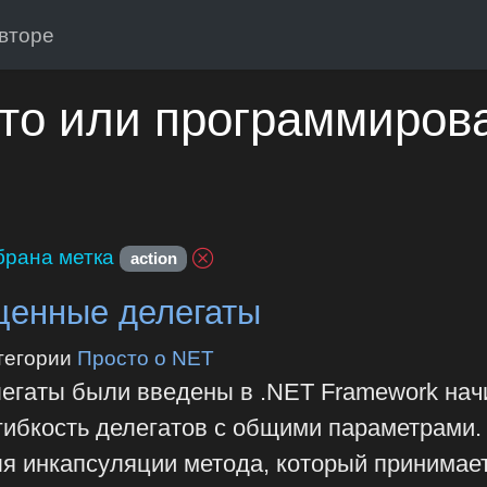
вторе
то или программиров
рана метка
action
бщенные делегаты
тегории
Просто о NET
легаты были введены в .NET Framework нач
гибкость делегатов с общими параметрами.
ля инкапсуляции метода, который принимает