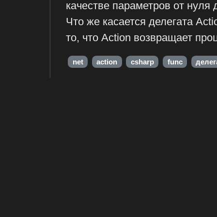
качестве параметров от нуля 
Что же касается делегата Acti
то, что Action возвращает про
net
action
csharp
func
делег