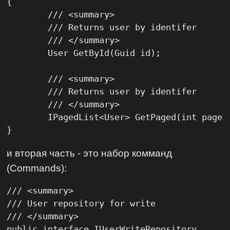
{

	/// <summary>

	/// Returns user by identifer

	/// </summary>

	User GetById(Guid id);

	/// <summary>

	/// Returns user by identifer

	/// </summary>

	IPagedList<User> GetPaged(int pageIndex, int pageSize);

}
и вторая часть - это набор комманд
(Commands):
/// <summary>

/// User repository for write

/// </summary>

public interface IUserWriteRepository
