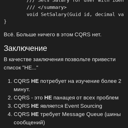
	/// Sets Salary for user with identity

	/// </summary>

	void SetSalary(Guid id, decimal value);

}
Всё. Больше ничего в этом CQRS нет.
Заключение
В качестве заключения позвольте привести
список "НЕ..."
CQRS
НЕ
потребует на изучение более 2
минут.
CQRS - это
НЕ
панацея от всех проблем
CQRS
НЕ
является Event Sourcing
CQRS
НЕ
требует Message Queue (шины
сообщений)