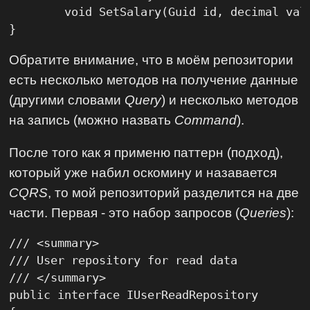
	void SetSalary(Guid id, decimal value);

}
Обратите внимание, что в моём репозитории
есть несколько методов на получение данные
(другими словами
Query
) и несколько методов
на запись (можно назвать
Command
).
После того как я применю паттерн (подход),
который уже набил оскомину и назавается
CQRS
, то мой репозиторий разделится на две
части. Первая - это набор запросов (
Queries
):
/// <summary>

/// User repository for read data

/// </summary>

public interface IUserReadRepository
