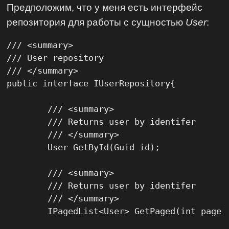
Предположим, что у меня есть интерфейс
репозитория для работы с сущностью
User
:
/// <summary>

/// User repository

/// </summary>

public interface IUserRepository{

	/// <summary>

	/// Returns user by identifer

	/// </summary>

	User GetById(Guid id);

	/// <summary>

	/// Returns user by identifer

	/// </summary>

	IPagedList<User> GetPaged(int pageIndex, int pageSize);
