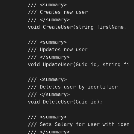
	/// <summary>

	/// Creates new user

	/// </summary>

	void CreateUser(string firstName, string lastName, DateTime dateOfBirth);

	/// <summary>

	/// Updates new user

	/// </summary>

	void UpdateUser(Guid id, string firstName, string lastName, DateTime dateOfBirth);

	/// <summary>

	/// Deletes user by identifier

	/// </summary>

	void DeleteUser(Guid id);

	/// <summary>

	/// Sets Salary for user with identity

	/// </summary>
