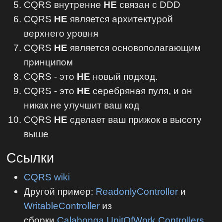
CQRS внутренне
НЕ
связан с DDD
CQRS
НЕ
является архитектурой
верхнего уровня
CQRS
НЕ
является основополагающим
принципом
CQRS - это
НЕ
новый подход.
CQRS - это
НЕ
серебряная пуля, и он
никак не улучшит ваш код
CQRS
НЕ
сделает ваш прижок в высоту
выше
Ссылки
CQRS wiki
Другой пример:
ReadonlyController
и
WritableController
из
сборки
Calabonga.UnitOfWork.Controllers