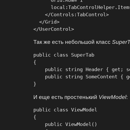
      local:TabControlHelper.Item
    </Controls:TabControl>

  </Grid>

Так же есть небольшой класс
Super
public class SuperTab

{

    public string Header { get; se
    public string SomeContent { ge
}   
И еще есть простенький
ViewModel
:
public class ViewModel

{

    public ViewModel()
