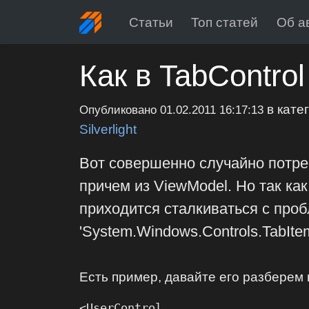
Статьи
Топ статей
Об а
Как в TabContro
в кате
Опубликовано
01.02.2011 16:17:13
Silverlight
Вот совершенно случайно потре
причем из ViewModel. Но так ка
приходится сталкиваться с пробле
'System.Windows.Controls.TabIte
Есть пример, давайте его разберем 
<UserControl
