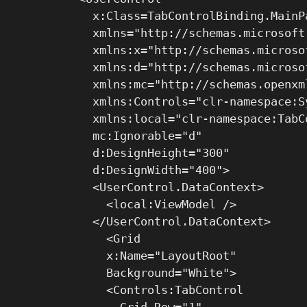
  x:Class=TabControlBinding.MainPa
  xmlns="http://schemas.microsoft
  xmlns:x="http://schemas.microso
  xmlns:d="http://schemas.microso
  xmlns:mc="http://schemas.openxm
  xmlns:Controls="clr-namespace:S
  xmlns:local="clr-namespace:TabC
  mc:Ignorable="d"

  d:DesignHeight="300"

  d:DesignWidth="400">

  <UserControl.DataContext>

    <local:ViewModel />

  </UserControl.DataContext>

    <Grid

    x:Name="LayoutRoot"

    Background="White">

    <Controls:TabControl

      Grid.Row="1"
