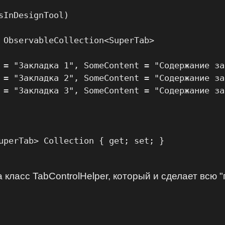
sInDesignTool)

 ObservableCollection<SuperTab>

 = "Закладка 1", SomeContent = "Содержание за
 = "Закладка 2", SomeContent = "Содержание за
 = "Закладка 3", SomeContent = "Содержание за
uperTab> Collection { get; set; }

 класс TabControlHelper, который и сделает всю "