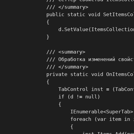
    /// </summary>

    public static void SetItemsCo
    {

        d.SetValue(ItemsCollectio
    }

    /// <summary>

    /// Обработка изменений свойс
    /// </summary>

    private static void OnItemsCo
    {

        TabControl inst = (TabCont
        if (d != null)

        {

            IEnumerable<SuperTab>
            foreach (var item in i
            {
