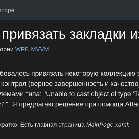
вторе
l привязать закладки 
гории
WPF, MVVM,
бовалось привязать некоторую коллекцию з
к контрол (вернее завершенность и качество
мами типа: "Unable to cast object of type 'Ta
m'.". Я предлагаю решение при помощи Attac
кратко. Есть главная страница
MainPage.xaml
: