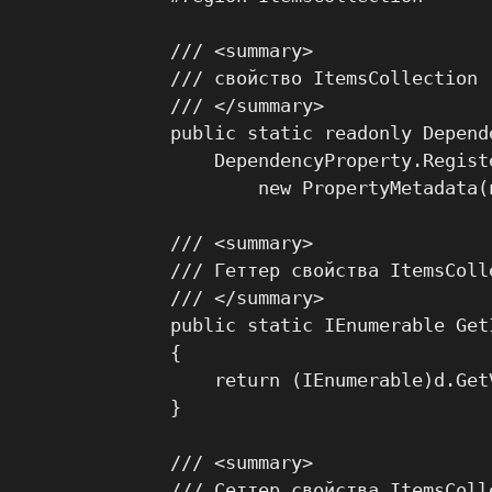
    /// <summary>

    /// свойство ItemsCollection

    /// </summary>

    public static readonly Depend
        DependencyProperty.Regist
            new PropertyMetadata(
    /// <summary>

    /// Геттер свойства ItemsColle
    /// </summary>

    public static IEnumerable Get
    {

        return (IEnumerable)d.Get
    }

    /// <summary>

    /// Сеттер свойства ItemsColle