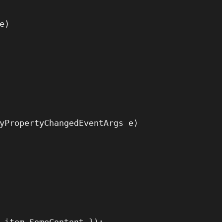
)

yPropertyChangedEventArgs e)
