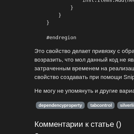
                inst.Items.Add(ne
            }

        }

    }

Это свойство делает привязку с обр
возразить, что мол данный код не я
затраченным временем на реализаци
свойство создавать при помощи Sni
Не могу не упомянуть и другие вар
dependencyproperty
tabcontrol
silverl
Комментарии к статье ()