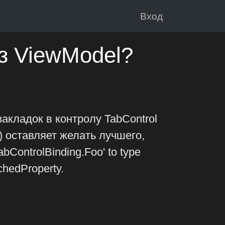
Вход
из ViewModel?
акладок в контролу TabControl
) оставляет желать лучшего,
bControlBinding.Foo' to type
hedProperty.