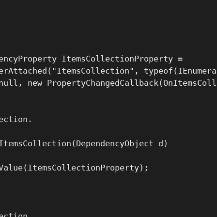
encyProperty ItemsCollectionProperty =

erAttached("ItemsCollection", typeof(IEnumera
null, new PropertyChangedCallback(OnItemsColl
ction.

ItemsCollection(DependencyObject d)

Value(ItemsCollectionProperty);

ction.
