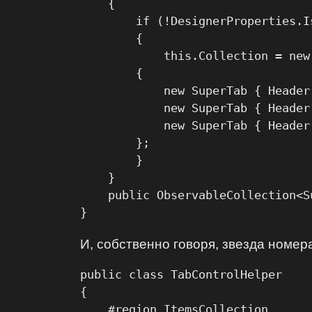
    {

        if (!DesignerProperties.I
        {

            this.Collection = new
        {

            new SuperTab { Header
            new SuperTab { Header
            new SuperTab { Header
        };

        }

    }

    public ObservableCollection<S
}
И, собственно говоря, звезда номера
public class TabControlHelper

{

    #region ItemsCollection
