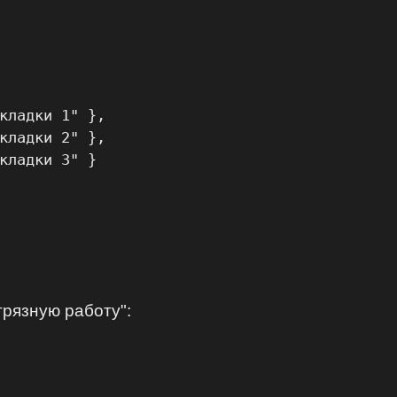
кладки 1" },

кладки 2" },

кладки 3" }

грязную работу":