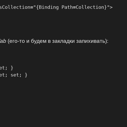
sCollection="{Binding Path=Collection}">

Tab
(его-то и будем в закладки запихивать):
t; }

t; set; }
