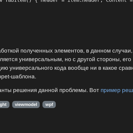
w TabItem() { Header = item.Header, Content =
аботкой полученных элементов, в данном случаи
вляется универсальным, но с другой стороны, его
ю универсального кода вообще ни в какое сравн
ppet-шаблона.
ианты решения данной проблемы. Вот
пример реш
ight
viewmodel
wpf