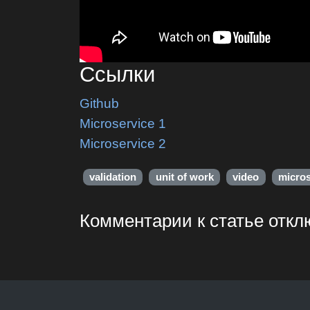
Ссылки
Github
Microservice 1
Microservice 2
validation
unit of work
video
micros
Комментарии к статье отк