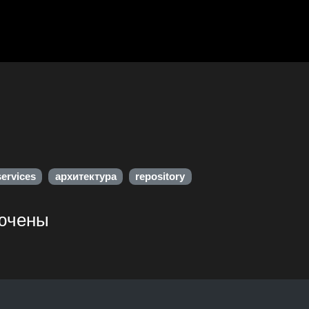
ervices
архитектура
repository
лючены