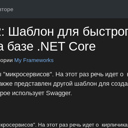
вторе
: Шаблон для быстрог
а базе .NET Core
гории
My Frameworks
"микросервисов". На этот раз речь идет о 
также представлен другой шаблон для созд
орое использует Swagger.
росервисов". На этот раз речь идет о кирпичика