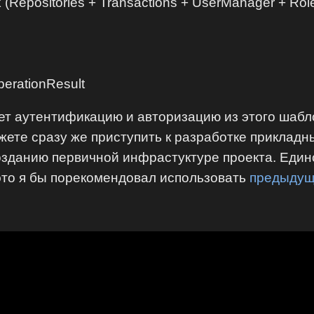
(Repositories + Transactions + UserManager + Ro
erationResult
ет аутентификацию и авторизацию из этого шабло
ете сразу же приступить к разработке прикладн
зданию первичной инфрастуктуре проекта. Единс
это я бы порекомендовал использовать
предыдущ