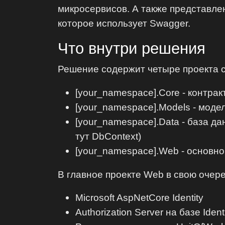
микросервисов. А также представле
которое использует Swagger.
Что внутри решения
Решение содержит четыре проекта с
[your_namespace].Core - контрак
[your_namespace].Models - модел
[your_namespace].Data - база д
тут DbContext)
[your_namespace].Web - основной
В главное проекте Web в свою очере
Microsoft AspNetCore Identity
Authorization Server на базе Ident