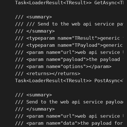
    Task<LoaderResult<TResult>> GetAsync<TR
    /// <summary>

    /// /// Send to the web api service payl
    /// </summary>

    /// <typeparam name="TResult">generic ty
    /// <typeparam name="TPayload">generic t
    /// <param name="url">web api service UR
    /// <param name="payload">the payload fo
    /// <param name="options"></param>

    /// <returns></returns>

    Task<LoaderResult<TResult>> PostAsync<T
    /// <summary>

    /// Send to the web api service payload 
    /// </summary>

    /// <param name="url">web api service UR
    /// <param name="data">the payload for r