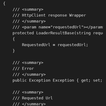
{

    /// <summary>

    /// HttpClient response Wrapper

    /// </summary>

    /// <param name="requestedUrl"></param>

    protected LoaderResultBase(string reques
    {

        RequestedUrl = requestedUrl;

    }

    /// <summary>

    /// Error

    /// </summary>

    public Exception Exception { get; set; }
    /// <summary>

    /// Requested Url

    /// </summary>
