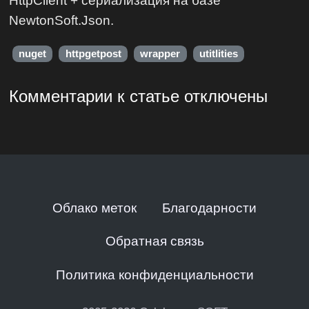
HttpClient + сериализация на базе
NewtonSoft.Json.
nuget
httpgetpost
wrapper
utitlities
Комментарии к статье отключены
Облако меток
Благодарности
Обратная связь
Политика конфиденциальности