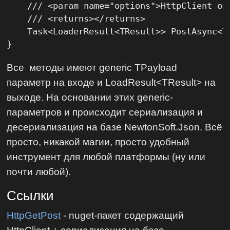
    /// <param name="options">HttpClient opt
    /// <returns></returns>

    Task<LoaderResult<TResult>> PostAsync<T
}
Все методы имеют generic TPayload
параметр на входе и LoadResult<TResult> на
выходе. На основании этих generic-
параметров и происходит сериализация и
десериализация на базе NewtonSoft.Json. Всё
просто, никакой магии, просто удобный
инструмент для любой платформы (ну или
почти любой).
Ссылки
HttpGetPost
- nuget-пакет содержащий