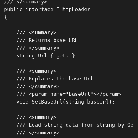
/// </summary>

public interface IHttpLoader

{

    /// <summary>

    /// Returns base URL

    /// </summary>

    string Url { get; }

    /// <summary>

    /// Replaces the base Url

    /// </summary>

    /// <param name="baseUrl"></param>

    void SetBaseUrl(string baseUrl);

    /// <summary>

    /// Load string data from string by Get 
    /// </summary>
