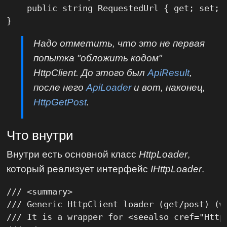
    public string RequestedUrl { get; set; }
}
Надо отметить, что это не первая
попытка "обложить кодом"
HttpClient. До этого был
ApiResult
,
после него
ApiLoader
и вот, наконец,
HttpGetPost
.
Что внутри
Внутри есть основной класс
HttpLoader
,
который реализует интерфейс
IHttpLoader
.
/// <summary>

/// Generic HttpClient loader (get/post) (wi
/// It is a wrapper for <seealso cref="HttpC