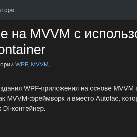
вторе
е на MVVM с использ
ntainer
гории
WPF, MVVM,
создания WPF-приложения на основе MVVM п
как MVVM-фреймворк и вместо Autofac, кот
 DI-контейнер.