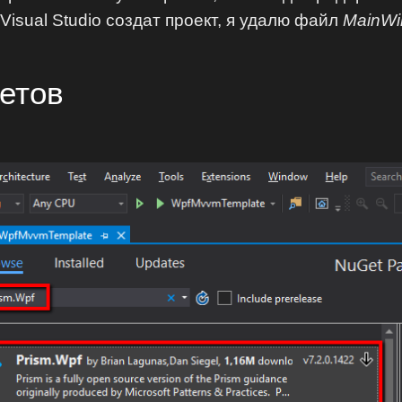
к Visual Studio создат проект, я удалю файл
MainWi
кетов