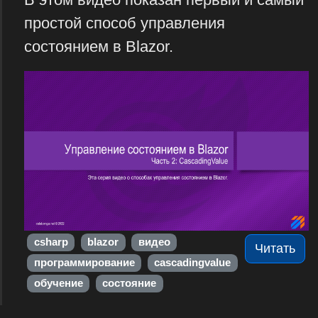
простой способ управления
состоянием в Blazor.
csharp
blazor
видео
Читать
программирование
cascadingvalue
обучение
состояние