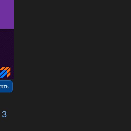
тать
 3