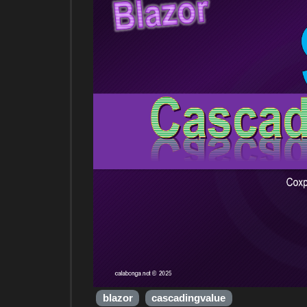
blazor
cascadingvalue