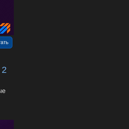
тать
 2
ые