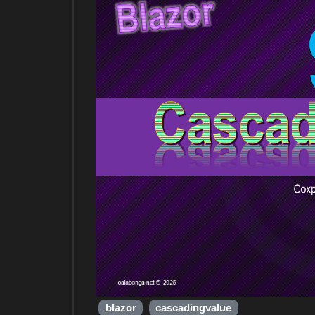
blazor
cascadingvalue