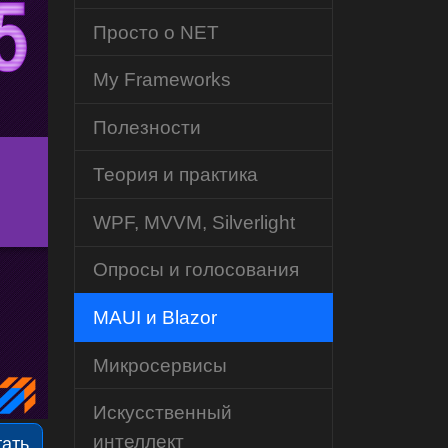
Просто о NET
My Frameworks
Полезности
Теория и практика
WPF, MVVM, Silverlight
Опросы и голосования
MAUI и Blazor
Микросервисы
Искусственный
интеллект
тать