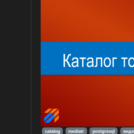
catalog
mediatr
postgresql
виде