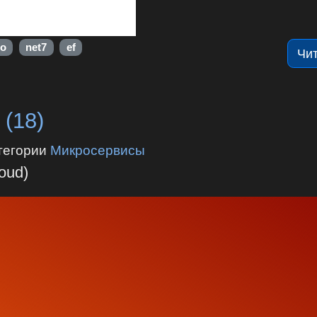
о
net7
ef
Чи
 (18)
тегории
Микросервисы
oud)