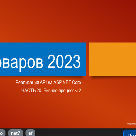
о
net7
ef
Чи