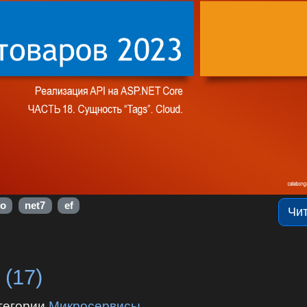
о
net7
ef
Чи
 (17)
тегории
Микросервисы