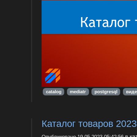
catalog
mediatr
postgresql
виде
Каталог товаров 2023
в ка
Опубликовано
19.05.2023 05:42:56