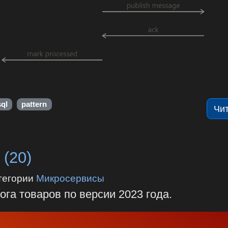
ql
pattern
Чи
 (20)
тегории
Микросервисы
га товаров по версии 2023 года.