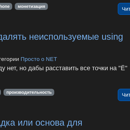
hone
монетизация
Чи
удалять неиспользуемые using
тегории
Просто о NET
 нет, но дабы расставить все точки на "Ё"
производительность
Чи
дка или основа для