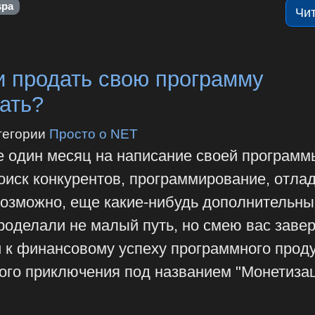
spa
Чи
и продать свою программу
ать?
тегории
Просто о NET
е один месяц на написание своей программ
поиск конкурентов, программирование, отлад
 возможно, еще какие-нибудь дополнительны
оделали не малый путь, но смею вас завер
и к финансовому успеху программного проду
ого приключения под названием "Монетиза