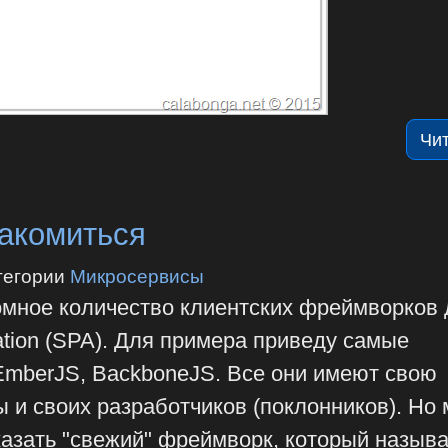
Чи
накомиться
тегории
Микросервисы
омное количество клиентских фреймворков 
ation (SPA). Для примера приведу самые
 EmberJS, BackboneJS. Все они имеют свою
 и своих разработчиков (поклонников). Но 
казать "свежий" фреймворк, который назыв