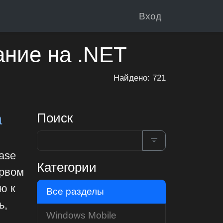
Вход
ание на .NET
Найдено: 721
а
Поиск
ase
Категории
ервом
ю к
Все разделы
ь,
Windows Mobile