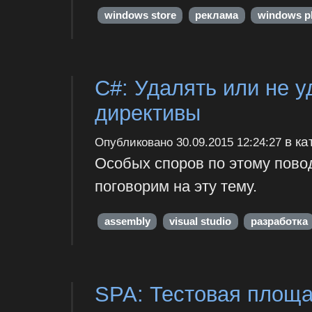
windows store
реклама
windows p
C#: Удалять или не 
директивы
в ка
Опубликовано
30.09.2015 12:24:27
Особых споров по этому поводу
поговорим на эту тему.
assembly
visual studio
разработка
SPA: Тестовая площа