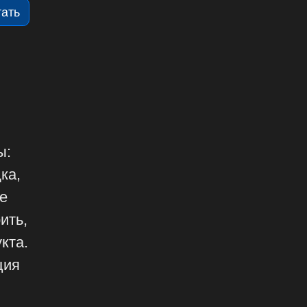
тать
ы:
ка,
е
ить,
кта.
ция