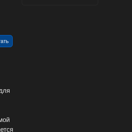
тать
для
мой
ается