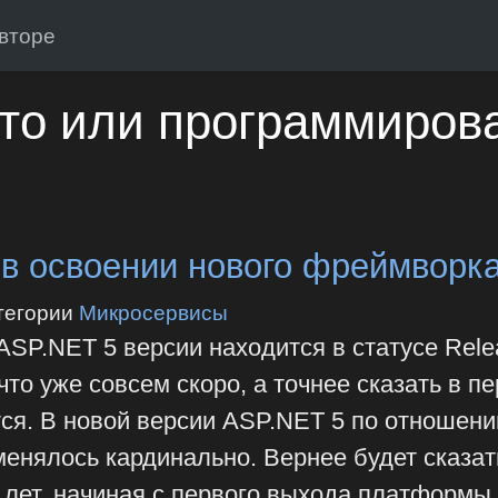
вторе
то или программиров
 в освоении нового фреймворк
тегории
Микросервисы
ASP.NET 5 версии находится в статусе Rele
 что уже совсем скоро, а точнее сказать в п
тся. В новой версии ASP.NET 5 по отношени
енялось кардинально. Вернее будет сказат
 лет, начиная с первого выхода платформы