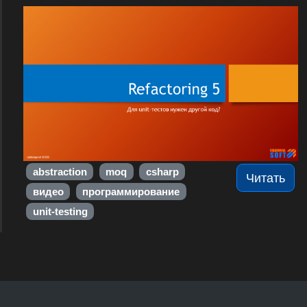
abstraction
moq
csharp
Читать
видео
программирование
unit-testing