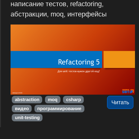
написание тестов, refactoring,
абстракции, moq, интерфейсы
abstraction
moq
csharp
Читать
видео
программирование
unit-testing