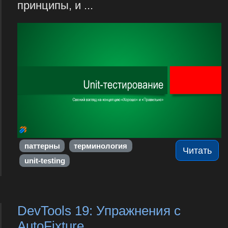
принципы, и ...
паттерны
терминология
Читать
unit-testing
DevTools 19: Упражнения с
AutoFixture