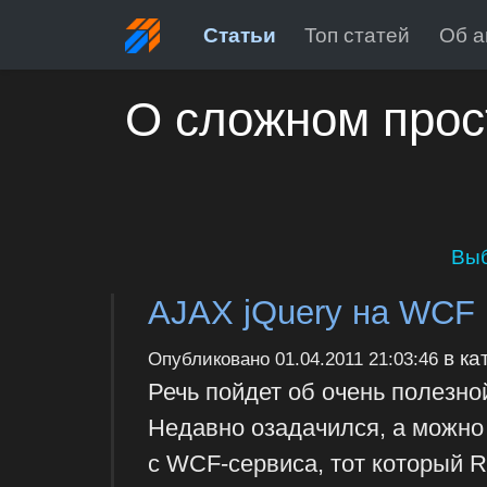
Статьи
Топ статей
Об а
О сложном прос
Выб
AJAX jQuery на WCF 
в ка
Опубликовано
01.04.2011 21:03:46
Речь пойдет об очень полезной
Недавно озадачился, а можно
с WCF-сервиса, тот который R