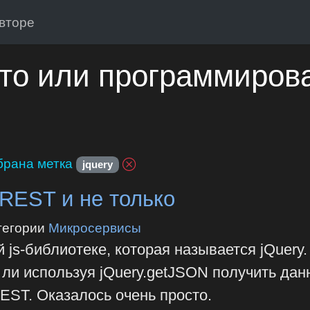
вторе
то или программиров
рана метка
jquery
REST и не только
тегории
Микросервисы
 js-библиотеке, которая называется jQuery.
 ли используя jQuery.getJSON получить да
EST. Оказалось очень просто.