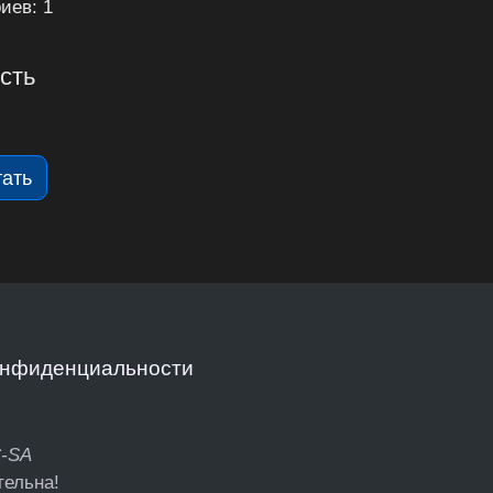
иев: 1
сть
тать
онфиденциальности
C-SA
тельна!