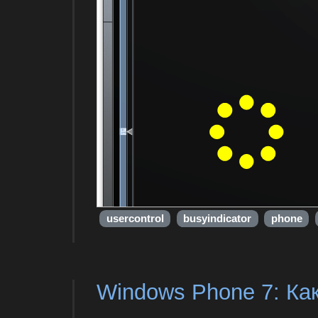
usercontrol
busyindicator
phone
Windows Phone 7: Как