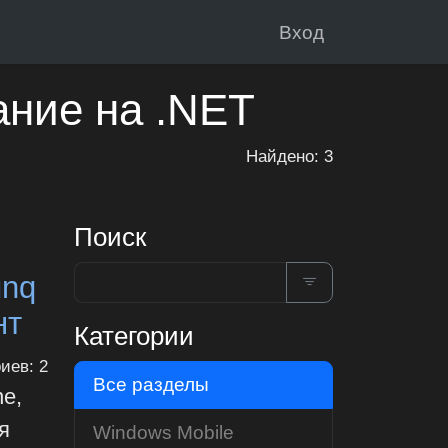
Вход
ание на .NET
Найдено: 3
Поиск
unq
нт
Категории
иев: 2
Все разделы
e,
я
Windows Mobile