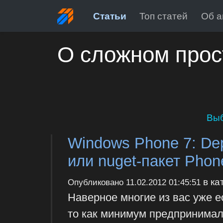
Статьи
Топ статей
Об а
О сложном прос
Выб
Windows Phone 7: Dep
или nuget-пакет Phon
в ка
Опубликовано
11.02.2012 01:45:51
Наверное многие из вас уже 
то как минимум предпринимали