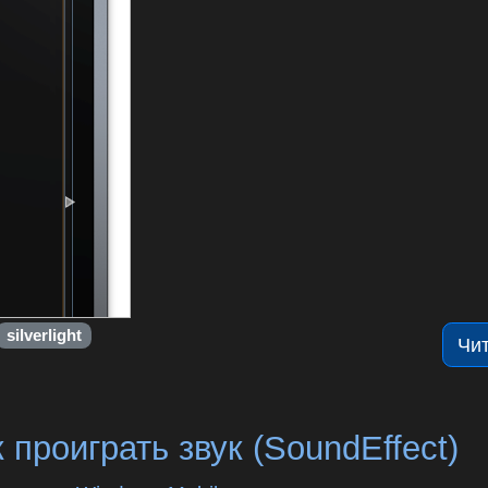
silverlight
Чи
 проиграть звук (SoundEffect)