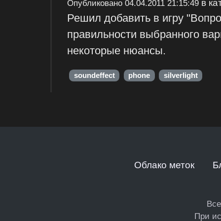
в ка
Опубликовано
04.04.2011 21:15:49
Решил добавить в игру "Вопр
правильности выбранного вари
некоторые нюансы.
soundeffect
phone
silverlight
Облако меток
Б
Все
При ис