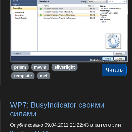
prism
mvvm
silverlight
Читать
template
mef
WP7: BusyIndicator своими
силами
в категории
Опубликовано
09.04.2011 21:22:43