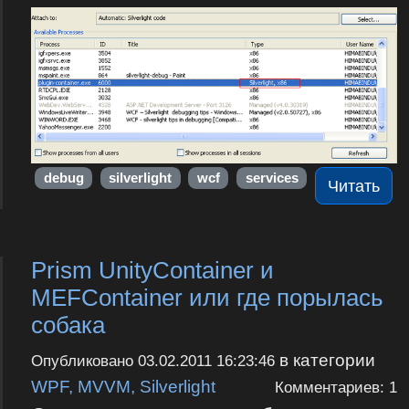
debug
silverlight
wcf
services
Читать
Prism UnityContainer и
MEFContainer или где порылась
собака
в категории
Опубликовано
03.02.2011 16:23:46
WPF, MVVM, Silverlight
Комментариев: 1