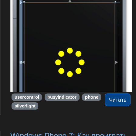
usercontrol
busyindicator
phone
Читать
silverlight
Windows Phone 7: Как проиграть