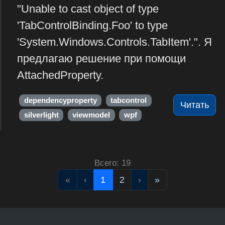
"Unable to cast object of type
'TabControlBinding.Foo' to type
'System.Windows.Controls.TabItem'.". Я
предлагаю решение при помощи
AttachedProperty.
dependencyproperty
tabcontrol
Читать
silverlight
viewmodel
wpf
Всего: 19
«
‹
1
2
›
»