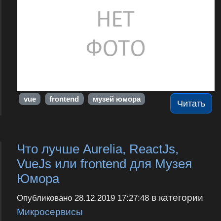
vue
frontend
музей юмора
Читать
Что лучше Aurelia, ReactJs,
VueJs или frontend для Музея
Юмора
в категории
Опубликовано
28.12.2019 17:27:48
Микросервисы