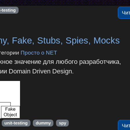
t-testing
Чи
, Fake, Stubs, Spies, Mocks
тегории
Просто о NET
жное значение для любого разработчика,
ии Domain Driven Design.
unit-testing
dummy
spy
Чи