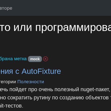
вторе
то или программиров
брана метка
mock
ния с AutoFixture
тегории
Полезности
ечь пойдет про очень полезный nuget-пакет,
о сократить рутину по созданию объектов 
it-тестов.