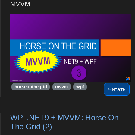
MVVM
horseonthegrid
mvvm
wpf
Читать
WPF.NET9 + MVVM: Horse On
The Grid (2)