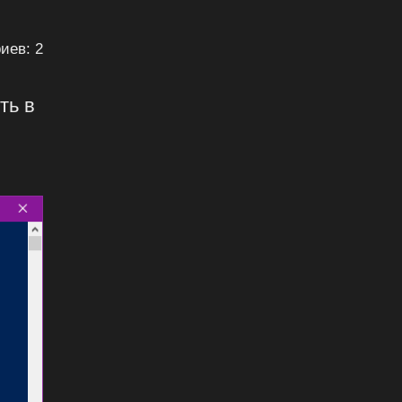
иев: 2
ть в