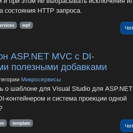
м и при этом не выбрасывать исключения и
а состояния HTTP запроса.
ervices
wpf
Чи
н ASP.NET MVC c DI-
ми полезными добавками
тегории
Микросервисы
 о шаблоне для Visual Studio для ASP.NET
I-контейнером и система проекции одной
?
on
template
Чи