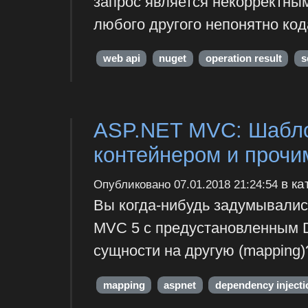
запрос является некорректны
любого другого непонятно код
web api
nuget
operation result
s
ASP.NET MVC: Шабло
контейнером и прочи
в ка
Опубликовано
07.01.2018 21:24:54
Вы когда-нибудь задумывались
MVC 5 c предустановленным D
сущности на другую (mapping)
mapping
aspnet
dependency injecti