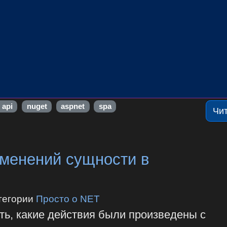
 api
nuget
aspnet
spa
Чи
зменений сущности в
тегории
Просто о NET
ть, какие действия были произведены с