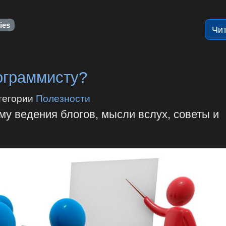
ties
Чи
ограммисту?
тегории
Полезности
му ведения блогов, мысли вслух, советы и