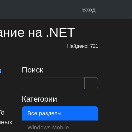
Вход
ание на .NET
Найдено: 721
в
Поиск
Категории
То
Все разделы
нных
Windows Mobile