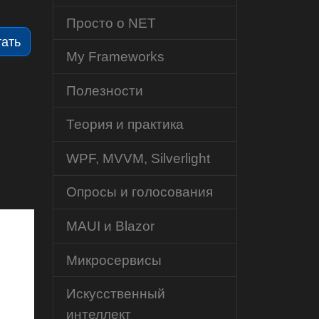
Просто о NET
тать
My Frameworks
Полезности
Теория и практика
WPF, MVVM, Silverlight
Опросы и голосования
MAUI и Blazor
Микросервисы
Искусственный
интеллект