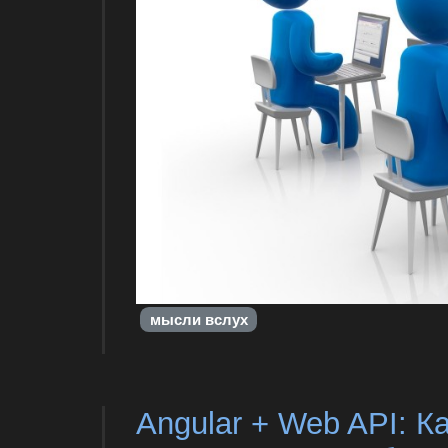
мысли вслух
Angular + Web API: К