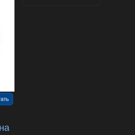
тать
 на